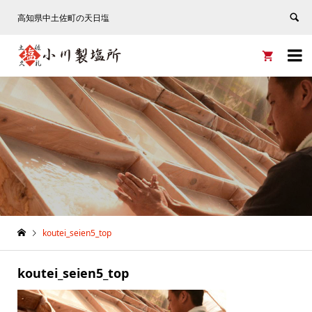
高知県中土佐町の天日塩


koutei_seien5_top
koutei_seien5_top