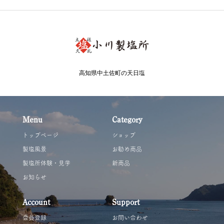
高知県中土佐町の天日塩
Menu
Category
トップページ
ショップ
製塩風景
お勧め商品
製塩所体験・見学
新商品
お知らせ
Account
Support
会員登録
お問い合わせ