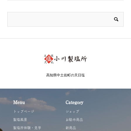
高知県中土佐町の天日塩
Menu
Category
トップページ
ショップ
製塩風景
お勧め商品
製塩所体験・見学
新商品