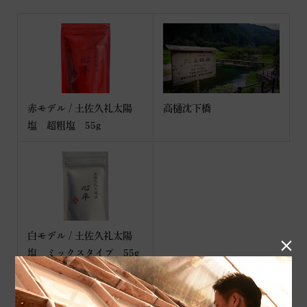
赤モデル / 土佐久礼太陽
高樋沈下橋
塩 超粗塩 55g
白モデル / 土佐久礼太陽

塩 ミックスタイプ 55g
最近の記事