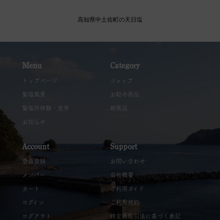
高知県中土佐町の天日塩
Menu
Category
トップページ
ショップ
製塩風景
お勧め商品
製塩所体験・見学
新商品
お知らせ
Account
Support
会員登録
お問い合わせ
メンバー
会社概要
カート
ご利用ガイド
ログイン
ご利用規約
ログアウト
特定商取引法に基づく表記