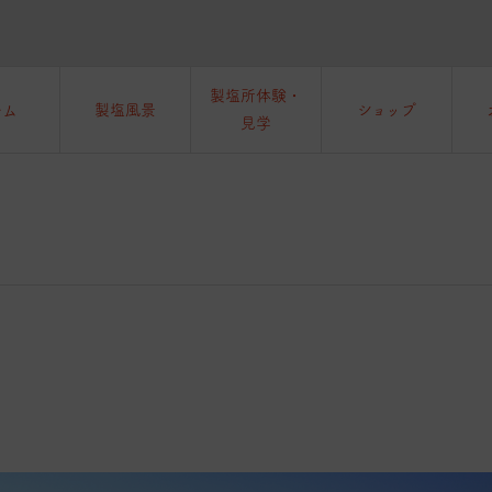
製塩所体験・
ーム
製塩風景
ショップ
見学