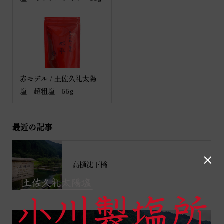
赤モデル / 土佐久礼太陽
塩 超粗塩 55g
最近の記事

高樋沈下橋