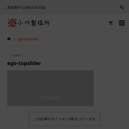
高知県中土佐町の天日塩


ego-topslider
seien
ego-topslider
この記事のタイトルとURLをコピーする