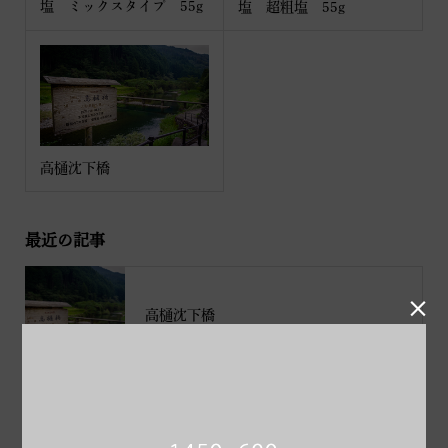
塩 ミックスタイプ 55g
塩 超粗塩 55g
高樋沈下橋
最近の記事

高樋沈下橋